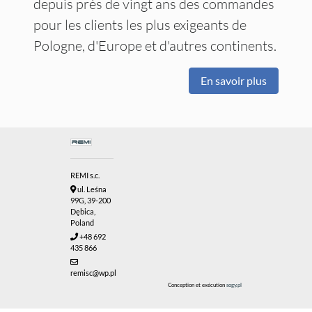
depuis près de vingt ans des commandes
pour les clients les plus exigeants de
Pologne, d'Europe et d'autres continents.
En savoir plus
REMI s.c.
ul. Leśna
99G, 39-200
Dębica,
Poland
+48 692
435 866
remisc@wp.pl
Conception et exécution
sogy.pl