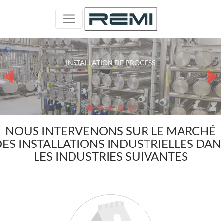
DÉPLACEMENTS D'ÉQUIPEMENTS ET D'INSTALLATIONS
LIGNES TECHNOLOGIQUES COMPLÈTES
INSTALLATIONS TECHNOLOGIQUES
SYSTÈMES ACIER INOXYDABLE
INSTALLATION DE PROCESS
NOUS INTERVENONS SUR LE MARCHÉ
DES INSTALLATIONS INDUSTRIELLES DAN
LES INDUSTRIES SUIVANTES