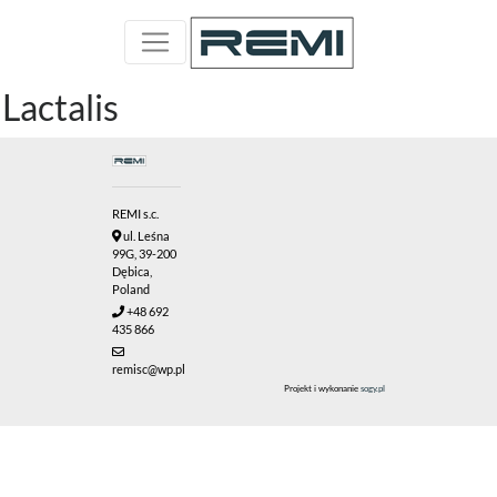
Lactalis
REMI s.c.
ul. Leśna
99G, 39-200
Dębica,
Poland
+48 692
435 866
remisc@wp.pl
Projekt i wykonanie
sogy.pl