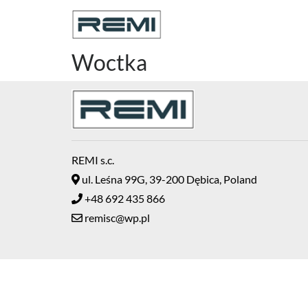
Woctka
REMI s.c.
ul. Leśna 99G, 39-200 Dębica, Poland
+48 692 435 866
remisc@wp.pl