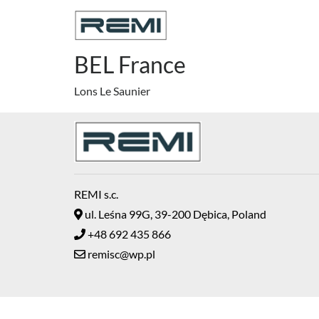
BEL France
Lons Le Saunier
REMI s.c.
ul. Leśna 99G, 39-200 Dębica, Poland
+48 692 435 866
remisc@wp.pl