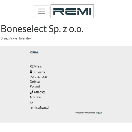
Boneselect Sp. z o.o.
Brzezińskie Holendry
REMI s.c.
ul. Leśna
99G, 39-200
Dębica,
Poland
+48 692
435 866
remisc@wp.pl
Projekt i wykonanie
sogy.pl