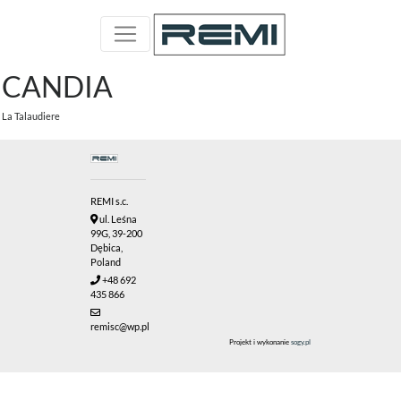
CANDIA
La Talaudiere
REMI s.c.
ul. Leśna
99G, 39-200
Dębica,
Poland
+48 692
435 866
remisc@wp.pl
Projekt i wykonanie
sogy.pl