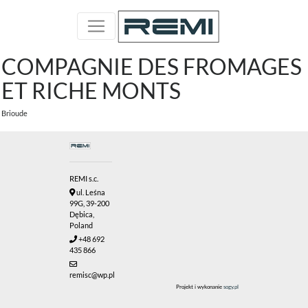
COMPAGNIE DES FROMAGES
ET RICHE MONTS
Brioude
REMI s.c.
ul. Leśna
99G, 39-200
Dębica,
Poland
+48 692
435 866
remisc@wp.pl
Projekt i wykonanie
sogy.pl