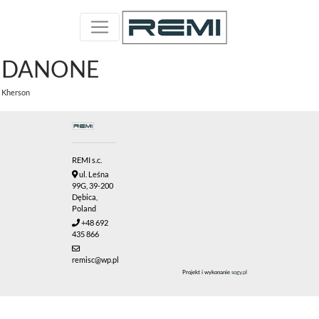
DANONE
Kherson
REMI s.c.
ul. Leśna
99G, 39-200
Dębica,
Poland
+48 692
435 866
remisc@wp.pl
Projekt i wykonanie
sogy.pl