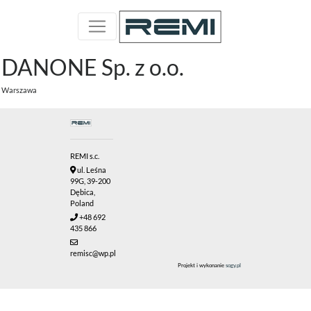
DANONE Sp. z o.o.
Warszawa
REMI s.c.
ul. Leśna
99G, 39-200
Dębica,
Poland
+48 692
435 866
remisc@wp.pl
Projekt i wykonanie
sogy.pl