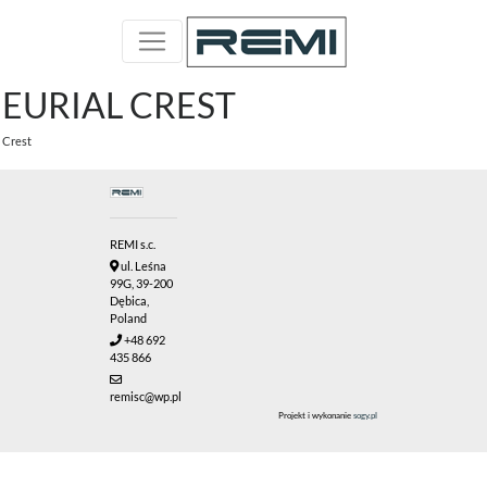
EURIAL CREST
Crest
REMI s.c.
ul. Leśna
99G, 39-200
Dębica,
Poland
+48 692
435 866
remisc@wp.pl
Projekt i wykonanie
sogy.pl