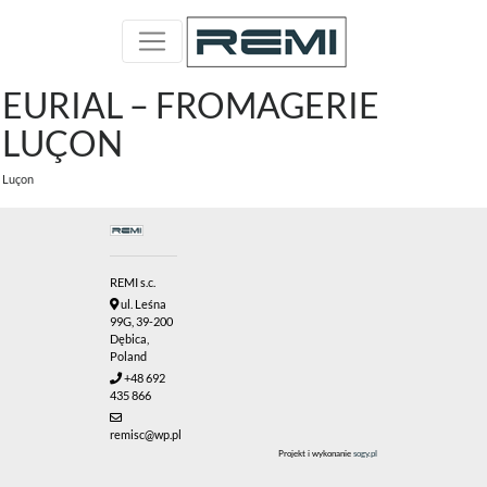
EURIAL – FROMAGERIE
LUÇON
Luçon
REMI s.c.
ul. Leśna
99G, 39-200
Dębica,
Poland
+48 692
435 866
remisc@wp.pl
Projekt i wykonanie
sogy.pl