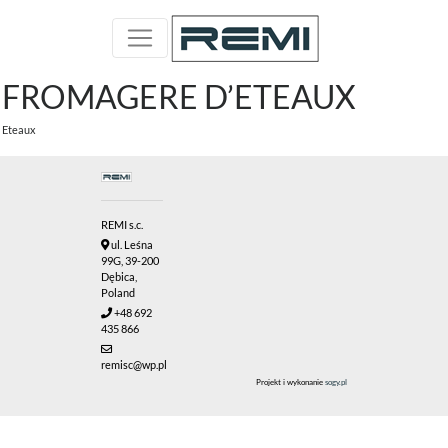
FROMAGERE D’ETEAUX
Eteaux
REMI s.c.
ul. Leśna
99G, 39-200
Dębica,
Poland
+48 692
435 866
remisc@wp.pl
Projekt i wykonanie
sogy.pl