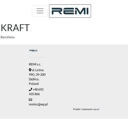
KRAFT
Barcelona
REMI s.c.
ul. Leśna
99G, 39-200
Dębica,
Poland
+48 692
435 866
remisc@wp.pl
Projekt i wykonanie
sogy.pl