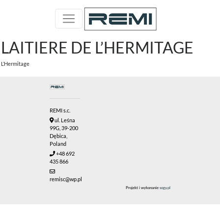
LAITIERE DE L’HERMITAGE
L’Hermitage
REMI s.c.
ul. Leśna
99G, 39-200
Dębica,
Poland
+48 692
435 866
remisc@wp.pl
Projekt i wykonanie
sogy.pl