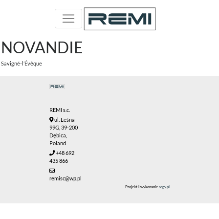
NOVANDIE
Savigné-l’Évêque
REMI s.c.
ul. Leśna
99G, 39-200
Dębica,
Poland
+48 692
435 866
remisc@wp.pl
Projekt i wykonanie
sogy.pl