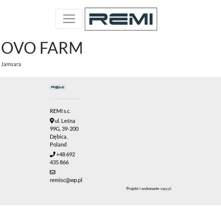
OVO FARM
Jamsara
REMI s.c.
ul. Leśna
99G, 39-200
Dębica,
Poland
+48 692
435 866
remisc@wp.pl
Projekt i wykonanie
sogy.pl