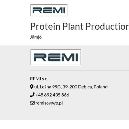
Protein Plant Productio
Jämjö
REMI s.c.
ul. Leśna 99G, 39-200 Dębica, Poland
+48 692 435 866
remisc@wp.pl