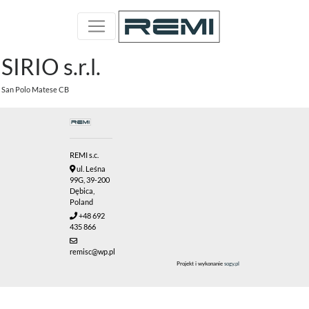
SIRIO s.r.l.
San Polo Matese CB
REMI s.c.
ul. Leśna
99G, 39-200
Dębica,
Poland
+48 692
435 866
remisc@wp.pl
Projekt i wykonanie
sogy.pl