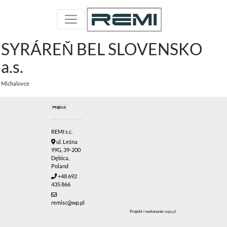
SYRÁREŇ BEL SLOVENSKO
a.s.
Michalovce
REMI s.c.
ul. Leśna
99G, 39-200
Dębica,
Poland
+48 692
435 866
remisc@wp.pl
Projekt i wykonanie
sogy.pl