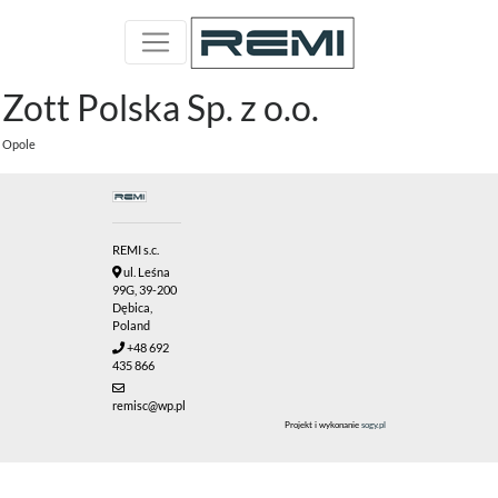
Zott Polska Sp. z o.o.
Opole
REMI s.c.
ul. Leśna
99G, 39-200
Dębica,
Poland
+48 692
435 866
remisc@wp.pl
Projekt i wykonanie
sogy.pl